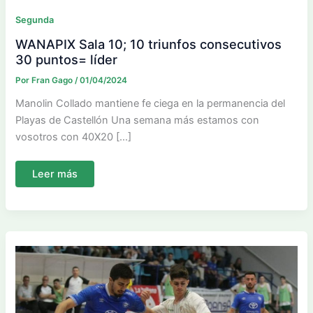
Segunda
WANAPIX Sala 10; 10 triunfos consecutivos
30 puntos= líder
Por
Fran Gago
/
01/04/2024
Manolin Collado mantiene fe ciega en la permanencia del
Playas de Castellón Una semana más estamos con
vosotros con 40X20 […]
WANAPIX
Leer más
Sala
10;
10
triunfos
consecutivos
30
puntos=
líder