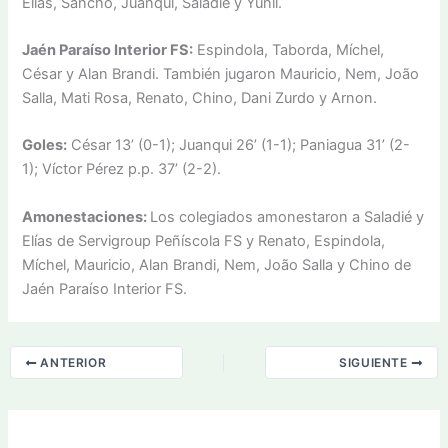
Elías, Sancho, Juanqui, Saladié y Yunii.
Jaén Paraíso Interior FS:
Espindola, Taborda, Míchel,
César y Alan Brandi. También jugaron Mauricio, Nem, João
Salla, Mati Rosa, Renato, Chino, Dani Zurdo y Arnon.
Goles:
César 13’ (0-1); Juanqui 26’ (1-1); Paniagua 31’ (2-
1); Víctor Pérez p.p. 37’ (2-2).
Amonestaciones:
Los colegiados amonestaron a Saladié y
Elías de Servigroup Peñíscola FS y Renato, Espindola,
Míchel, Mauricio, Alan Brandi, Nem, João Salla y Chino de
Jaén Paraíso Interior FS.
ANTERIOR
SIGUIENTE