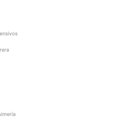
pensivos
rera
Almería