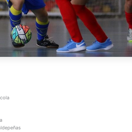
scola
ra
Valdepeñas