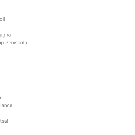
oli
Magna
up Peñiscola
a
alance
tsal