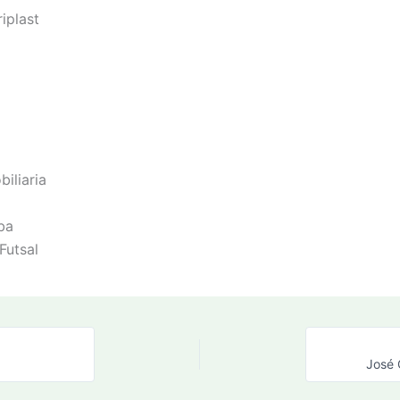
iplast
iliaria
ba
Futsal
José 