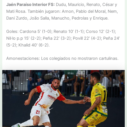
Jaén Paraíso Interior FS:
Dudu, Mauricio, Renato, César y
Mati Rosa. También jugaron: Arnon, Pablo del Moral, Nem,
Dani Zurdo, João Salla, Manucho, Pedrolas y Enrique.
Goles: Cardona 5’ (1-0); Renato 10’ (1-1); Corso 12’ (2-1);
Nil·lo p.p 15’ (2-2); Peña 22’ (3-2); Povill 22’ (4-2); Peña 24’
(5-2); Khalid 40′ (6-2).
Amonestaciones: Los colegiados no mostraron cartulinas.