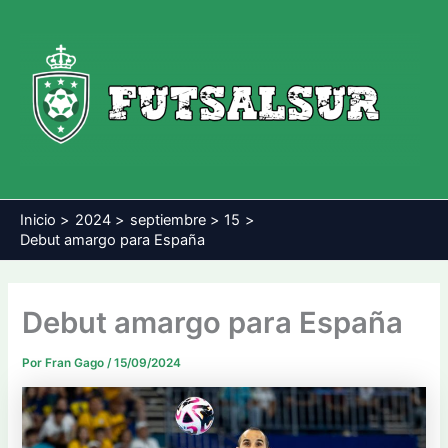
Ir
al
contenido
Inicio
2024
septiembre
15
Debut amargo para España
Debut amargo para España
Por
Fran Gago
/
15/09/2024