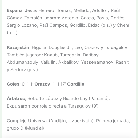
España
; Jesús Herrero, Tomaz, Mellado, Adolfo y Raúl
Gómez. También jugaron: Antonio, Catela, Boyis, Cortés,
Sergio Lozano, Raúl Campos, Gordillo, Dídac (p.s.) y Chemi
(p.s.).
Kazajistán
; Higuita, Douglas Jr., Leo, Orazov y Tursagulov.
También jugaron: Knaub, Turegazin, Daribay,
Abdumanapuly, Valiullin, Akbalikov, Yessenamanov, Rashit
y Serikov (p.s.).
Goles
; 0-1 1′
Orazov
. 1-1 17′
Gordillo
.
Árbitros
; Roberto López y Ricardo Lay (Panamá).
Expulsaron por roja directa a Tursagulov (9′).
Complejo Universal (Andiján, Uzbekistán). Primera jornada,
grupo D (Mundial)