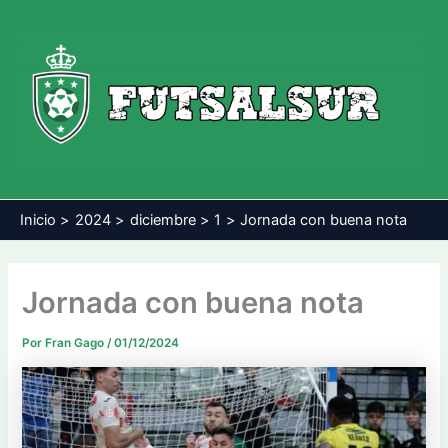
Ir
al
contenido
Inicio
2024
diciembre
1
Jornada con buena nota
Jornada con buena nota
Por
Fran Gago
/
01/12/2024