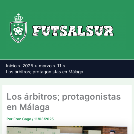
Ir
al
contenido
Inicio
2025
marzo
11
Los árbitros; protagonistas en Málaga
Los árbitros; protagonistas
en Málaga
Por
Fran Gago
/
11/03/2025