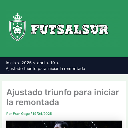
Ir
al
contenido
Inicio
2025
abril
19
Ajustado triunfo para iniciar la remontada
Ajustado triunfo para iniciar
la remontada
Por
Fran Gago
/
19/04/2025