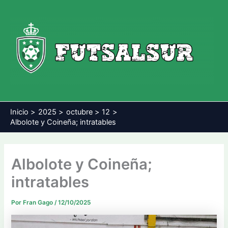
Ir
al
contenido
Inicio
2025
octubre
12
Albolote y Coineña; intratables
Albolote y Coineña;
intratables
Por
Fran Gago
/
12/10/2025