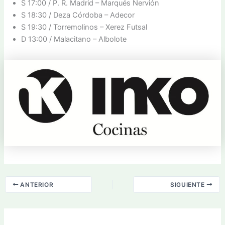
S 17:00 / P. R. Madrid – Marqués Nervión
S 18:30 / Deza Córdoba – Adecor
S 19:30 / Torremolinos – Xerez Futsal
D 13:00 / Malacitano – Albolote
ANTERIOR
SIGUIENTE