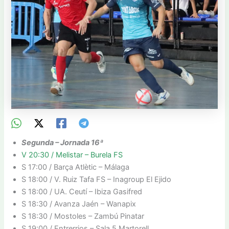
Segunda – Jornada 16ª
V 20:30 / Melistar – Burela FS
S 17:00 / Barça Atlètic – Málaga
S 18:00 / V. Ruiz Tafa FS – Inagroup El Ejido
S 18:00 / UA. Ceutí – Ibiza Gasifred
S 18:30 / Avanza Jaén – Wanapix
S 18:30 / Mostoles – Zambú Pinatar
S 19:00 / Entrerrios – Sala 5 Martorell