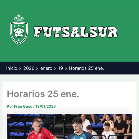
Ir
al
contenido
Inicio
2026
enero
19
Horarios 25 ene.
Horarios 25 ene.
Por
Fran Gago
/
19/01/2026