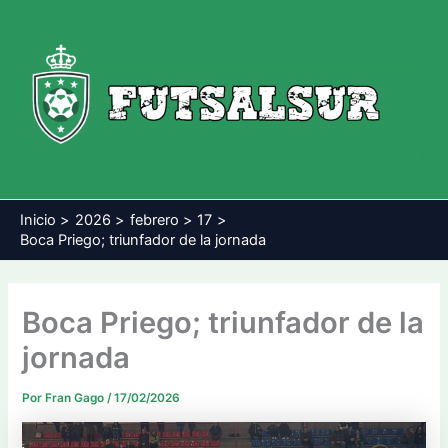
Ir
al
contenido
Inicio
2026
febrero
17
Boca Priego; triunfador de la jornada
Boca Priego; triunfador de la
jornada
Por
Fran Gago
/
17/02/2026