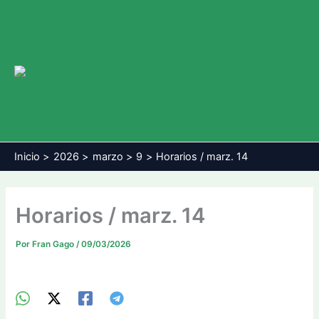
Ir
al
contenido
Main
Men
Inicio
2026
marzo
9
Horarios / marz. 14
Horarios / marz. 14
Por
Fran Gago
/
09/03/2026