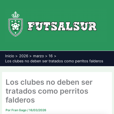
Ir
al
contenido
Inicio
2026
marzo
16
Los clubes no deben ser tratados como perritos falderos
Los clubes no deben ser
tratados como perritos
falderos
Por
Fran Gago
/
16/03/2026