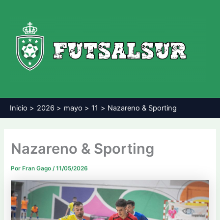
Ir
al
contenido
Inicio
2026
mayo
11
Nazareno & Sporting
Nazareno & Sporting
Por
Fran Gago
/
11/05/2026