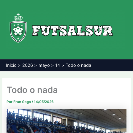
Ir
al
contenido
Inicio
2026
mayo
14
Todo o nada
Todo o nada
Por
Fran Gago
/
14/05/2026