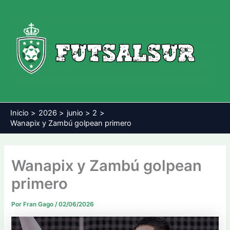
Ir
al
contenido
Inicio
2026
junio
2
Wanapix y Zambú golpean primero
Wanapix y Zambú golpean
primero
Por
Fran Gago
/
02/06/2026