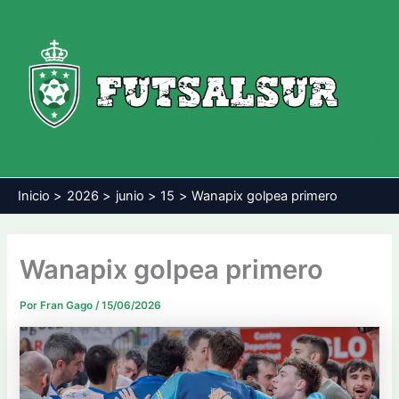
Ir
al
contenido
Inicio
2026
junio
15
Wanapix golpea primero
Wanapix golpea primero
Por
Fran Gago
/
15/06/2026