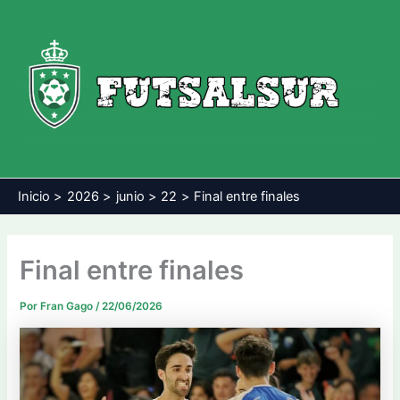
Ir
al
contenido
Inicio
2026
junio
22
Final entre finales
Final entre finales
Por
Fran Gago
/
22/06/2026