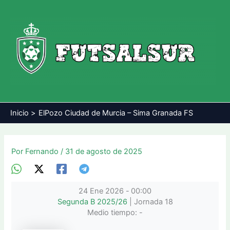
Ir
al
contenido
Inicio
ElPozo Ciudad de Murcia – Sima Granada FS
Por
Fernando
/
31 de agosto de 2025
24 Ene 2026
-
00:00
Segunda B 2025/26
| Jornada 18
Medio tiempo: -