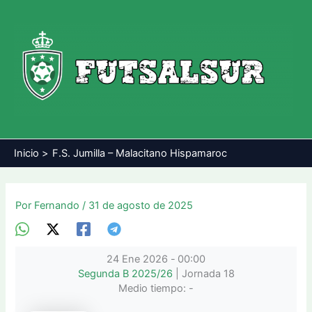
Ir
al
contenido
Inicio
F.S. Jumilla – Malacitano Hispamaroc
Por
Fernando
/
31 de agosto de 2025
24 Ene 2026
-
00:00
Segunda B 2025/26
| Jornada 18
Medio tiempo: -