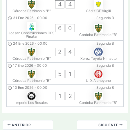
4
4
Córdoba Patrimonio "B"
Cádiz CF Virgili
31 Ene 2026
-
00:00
Segunda B
6
0
Joasan Construcciones CFS
Córdoba Patrimonio "B"
Pinatar
24 Ene 2026
-
00:00
Segunda B
2
4
Córdoba Patrimonio "B"
Xerez Toyota Nimauto
17 Ene 2026
-
00:00
Segunda B
5
1
Córdoba Patrimonio "B"
U.D. Alchoyano
10 Ene 2026
-
00:00
Segunda B
1
2
Imperio Los Rosales
Córdoba Patrimonio "B"
ANTERIOR
SIGUIENTE