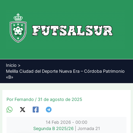
Ir
al
contenido
Inicio
Melilla Ciudad del Deporte Nueva Era – Córdoba Patrimonio
«B»
Por
Fernando
/
31 de agosto de 2025
14 Feb 2026
-
00:00
Segunda B 2025/26
| Jornada 21