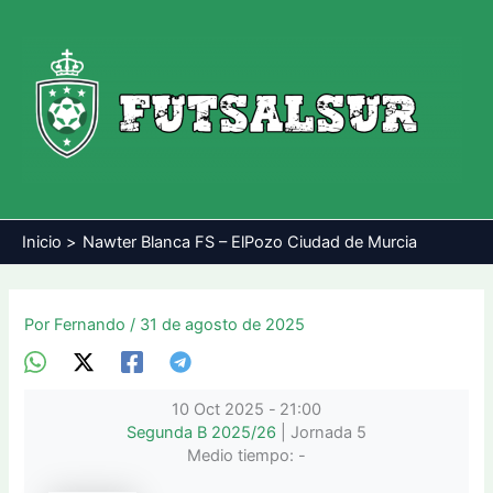
Ir
al
contenido
Inicio
Nawter Blanca FS – ElPozo Ciudad de Murcia
Por
Fernando
/
31 de agosto de 2025
10 Oct 2025
-
21:00
Segunda B 2025/26
| Jornada 5
Medio tiempo: -