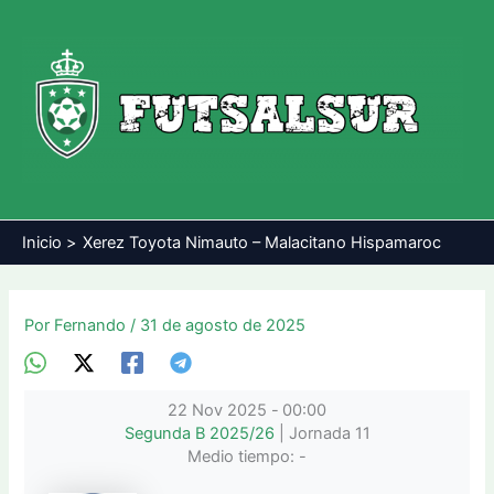
Ir
al
contenido
Inicio
Xerez Toyota Nimauto – Malacitano Hispamaroc
Por
Fernando
/
31 de agosto de 2025
22 Nov 2025
-
00:00
Segunda B 2025/26
| Jornada 11
Medio tiempo: -