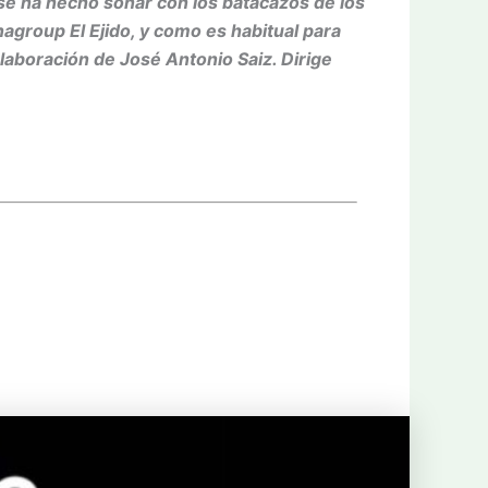
e ha hecho sonar con los batacazos de los
agroup El Ejido, y como es habitual para
laboración de José Antonio Saiz. Dirige