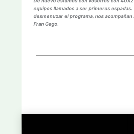
De nuevo estamos con vosotros con 40X20 
equipos llamados a ser primeros espadas. 
desmenuzar el programa, nos acompañan los
Fran Gago.