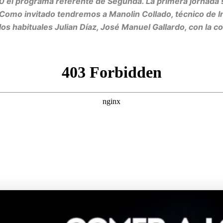
el programa referente de Segunda. La primera jornada s
Como invitado tendremos a Manolin Collado, técnico de In
 habituales Julian Díaz, José Manuel Gallardo, con la co