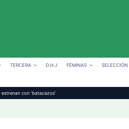
TERCERA
D.H.J
FÉMINAS
SELECCIÓN
e estrenan con ‘batacazos’