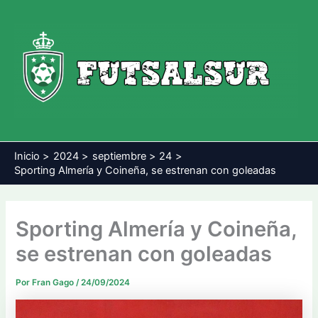
Ir
al
contenido
Inicio
2024
septiembre
24
Sporting Almería y Coineña, se estrenan con goleadas
Sporting Almería y Coineña,
se estrenan con goleadas
Por
Fran Gago
/
24/09/2024