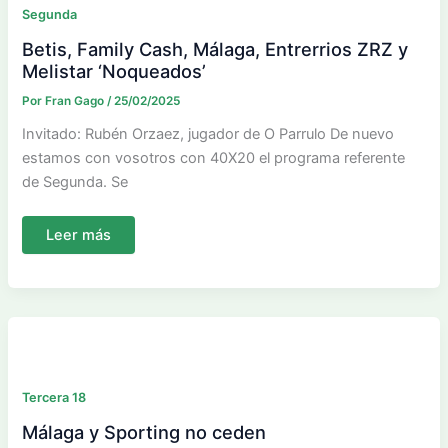
Segunda
Betis, Family Cash, Málaga, Entrerrios ZRZ y
Melistar ‘Noqueados’
Por
Fran Gago
/
25/02/2025
Invitado: Rubén Orzaez, jugador de O Parrulo De nuevo
estamos con vosotros con 40X20 el programa referente
de Segunda. Se
Betis,
Leer más
Family
Cash,
Málaga,
Entrerrios
ZRZ
y
Melistar
‘Noqueados’
Tercera 18
Málaga y Sporting no ceden