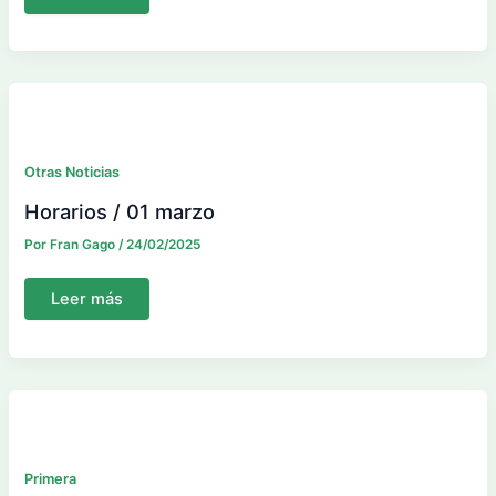
ElPozo
B
y
Xerez,
a
toda
vela.
Avanza,
tropieza
con
una
Otras Noticias
boya
Horarios / 01 marzo
Por
Fran Gago
/
24/02/2025
Horarios
Leer más
/
01
marzo
Primera