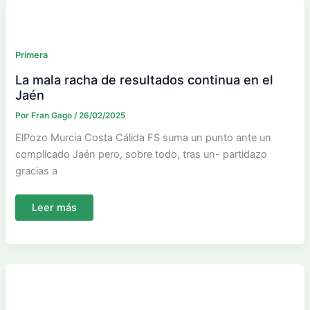
orejas
al
lobo
Primera
La mala racha de resultados continua en el
Jaén
Por
Fran Gago
/
26/02/2025
ElPozo Murcia Costa Cálida FS suma un punto ante un
complicado Jaén pero, sobre todo, tras un- partidazo
gracias a
La
Leer más
mala
racha
de
resultados
continua
en
el
Jaén