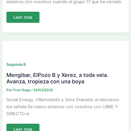
estamos con vosotros cuando el grupo 17 que ha cerrado
La
Leer más
competición
da
un
toque
a
los
tres
primeros
clasificados
Segunda B
Mengibar, ElPozo B y Xerez, a toda vela.
Avanza, tropieza con una boya
Por
Fran Gago
/
24/02/2025
Social Energy, Villarrobledo y Sima Granada, el descenso
los señala De nuevo estamos con vosotros con LIBRE Y
DIRECTO el
Mengibar,
Leer más