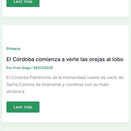
Sima
Leer más
Granada
necesita
agarrarse
a
un
clavo
ardiendo
Primera
El Córdoba comienza a verle las orejas al lobo
Por
Fran Gago
/
26/02/2025
El Córdoba Patrimonio de la Humanidad vuelve de vacío de
Santa Coloma de Gramanet y continúa con su mala
dinámica
El
Leer más
Córdoba
comienza
a
verle
las