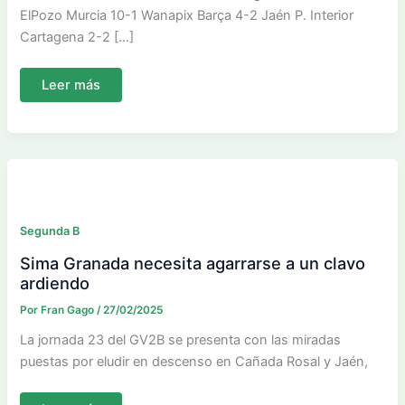
ElPozo Murcia 10-1 Wanapix Barça 4-2 Jaén P. Interior
Cartagena 2-2 […]
Tablero
Leer más
de
Resultados
Segunda B
Sima Granada necesita agarrarse a un clavo
ardiendo
Por
Fran Gago
/
27/02/2025
La jornada 23 del GV2B se presenta con las miradas
puestas por eludir en descenso en Cañada Rosal y Jaén,