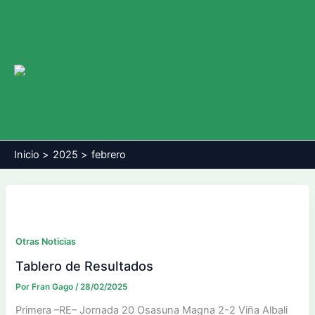
Ir
al
contenido
Main
Men
Inicio
2025
febrero
Otras Noticias
Tablero de Resultados
Por
Fran Gago
/
28/02/2025
Primera –RE– Jornada 20 Osasuna Magna 2-2 Viña Albali