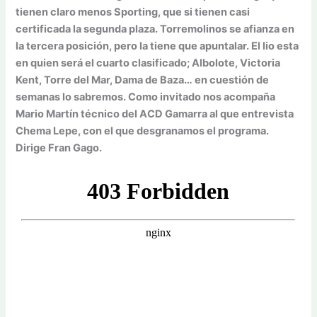
tienen claro menos Sporting, que si tienen casi
certificada la segunda plaza. Torremolinos se afianza en
la tercera posición, pero la tiene que apuntalar. El lio esta
en quien será el cuarto clasificado; Albolote, Victoria
Kent, Torre del Mar, Dama de Baza… en cuestión de
semanas lo sabremos. Como invitado nos acompaña
Mario Martín técnico del ACD Gamarra al que entrevista
Chema Lepe, con el que desgranamos el programa.
Dirige Fran Gago.