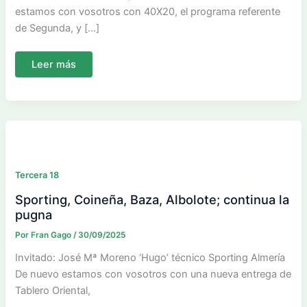
estamos con vosotros con 40X20, el programa referente
de Segunda, y […]
Heredia
Leer más
Málaga
y
Móstoles,
en
lo
mas
alto
Tercera 18
Sporting, Coineña, Baza, Albolote; continua la
pugna
Por
Fran Gago
/
30/09/2025
Invitado: José Mª Moreno ‘Hugo’ técnico Sporting Almería
De nuevo estamos con vosotros con una nueva entrega de
Tablero Oriental,