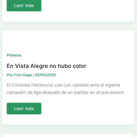
Horarios
Leer más
04
oct.
Primera
En Vista Alegre no hubo color
Por
Fran Gago
/
29/09/2025
El Córdoba Patrimonio cae con claridad ante el vigente
campeón de liga después de un partido en el que estuvo
En
Leer más
Vista
Alegre
no
hubo
color