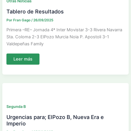
Otras Noticias
Tablero de Resultados
Por
Fran Gago
/
26/09/2025
Primera –RE– Jornada 4ª Inter Movistar 3-3 Rivera Navarra
Sta. Coloma 2-3 ElPozo Murcia Noia P. Apostoli 3-1
Valdepeñas Family
Tablero
Leer más
de
Resultados
Segunda B
Urgencias para; ElPozo B, Nueva Era e
Imperio