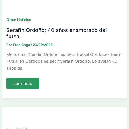
Otras Noticias
Serafín Ordoño; 40 años enamorado del
futsal
Por
Fran Gago
/
26/09/2025
Mencionar ‘Serafín Ordoño’ es decir Futsal Cordobés Decir
Futsal en Córdoba es decir Serafín Ordoño. Lo avalan 40
años de
Serafín
Leer más
Ordoño;
40
años
enamorado
del
futsal