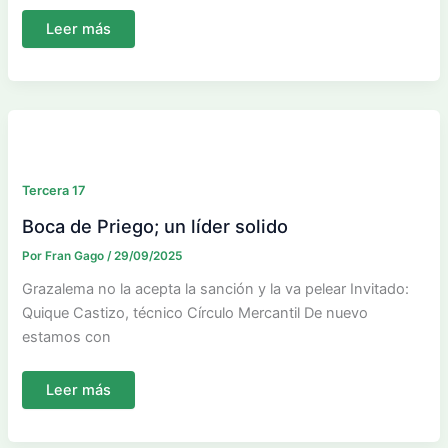
Sporting,
Leer más
Coineña,
Baza,
Albolote;
continua
la
pugna
Tercera 17
Boca de Priego; un líder solido
Por
Fran Gago
/
29/09/2025
Grazalema no la acepta la sanción y la va pelear Invitado:
Quique Castizo, técnico Círculo Mercantil De nuevo
estamos con
Boca
Leer más
de
Priego;
un
líder