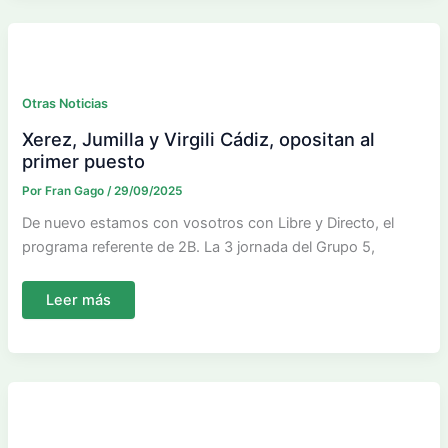
solido
Otras Noticias
Xerez, Jumilla y Virgili Cádiz, opositan al
primer puesto
Por
Fran Gago
/
29/09/2025
De nuevo estamos con vosotros con Libre y Directo, el
programa referente de 2B. La 3 jornada del Grupo 5,
Xerez,
Leer más
Jumilla
y
Virgili
Cádiz,
opositan
al
primer
puesto