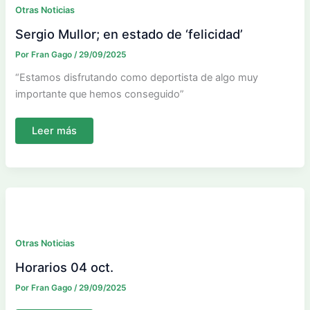
Otras Noticias
Sergio Mullor; en estado de ‘felicidad’
Por
Fran Gago
/
29/09/2025
“Estamos disfrutando como deportista de algo muy
importante que hemos conseguido”
Sergio
Leer más
Mullor;
en
estado
de
‘felicidad’
Otras Noticias
Horarios 04 oct.
Por
Fran Gago
/
29/09/2025