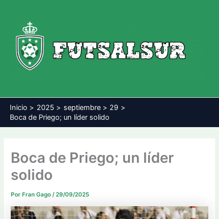
Ir
al
contenido
Inicio
2025
septiembre
29
Boca de Priego; un líder solido
Boca de Priego; un líder
solido
Por
Fran Gago
/
29/09/2025