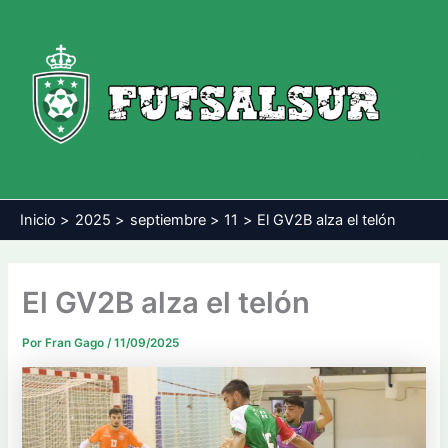
Ir
al
contenido
Inicio
2025
septiembre
11
El GV2B alza el telón
El GV2B alza el telón
Por
Fran Gago
/
11/09/2025