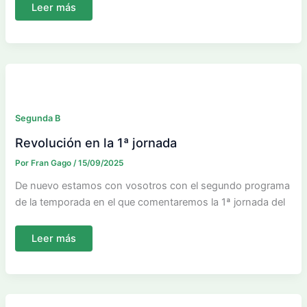
Nazareno
Leer más
y
Grazalema,
no
fallan
en
su
estreno
Segunda B
Revolución en la 1ª jornada
Por
Fran Gago
/
15/09/2025
De nuevo estamos con vosotros con el segundo programa
de la temporada en el que comentaremos la 1ª jornada del
Revolución
Leer más
en
la
1ª
jornada