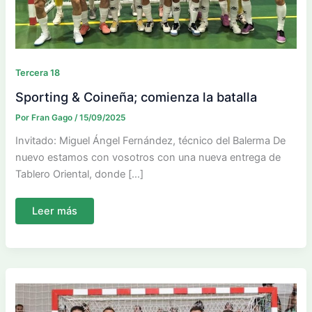
Tercera 18
Sporting & Coineña; comienza la batalla
Por
Fran Gago
/
15/09/2025
Invitado: Miguel Ángel Fernández, técnico del Balerma De
nuevo estamos con vosotros con una nueva entrega de
Tablero Oriental, donde […]
Sporting
Leer más
&
Coineña;
comienza
la
batalla