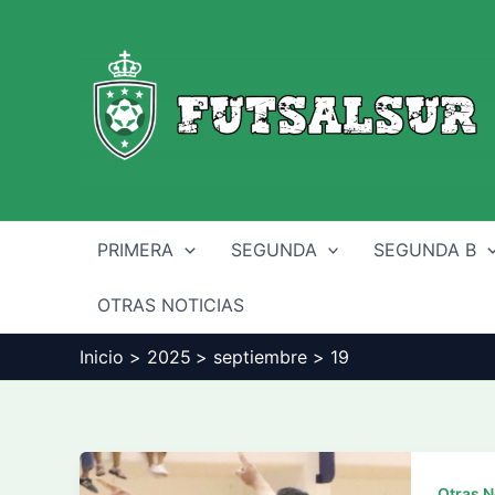
Ir
al
contenido
PRIMERA
SEGUNDA
SEGUNDA B
OTRAS NOTICIAS
Inicio
2025
septiembre
19
Otras N