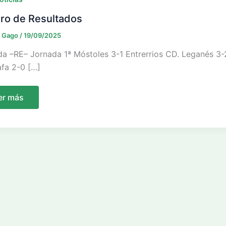
ro de Resultados
n Gago
/
19/09/2025
a –RE– Jornada 1ª Móstoles 3-1 Entrerrios CD. Leganés 3-2 
afa 2-0 […]
blero
er más
sultados