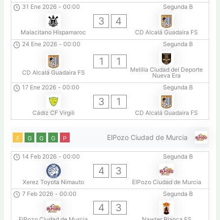
31 Ene 2026
-
00:00
Segunda B
3
4
Malacitano Hispamaroc
CD Alcalá Guadaira FS
24 Ene 2026
-
00:00
Segunda B
1
1
Melilla Ciudad del Deporte
CD Alcalá Guadaira FS
Nueva Era
17 Ene 2026
-
00:00
Segunda B
3
1
Cádiz CF Virgili
CD Alcalá Guadaira FS
ElPozo Ciudad de Murcia
E
G
G
G
P
14 Feb 2026
-
00:00
Segunda B
4
3
Xerez Toyota Nimauto
ElPozo Ciudad de Murcia
7 Feb 2026
-
00:00
Segunda B
4
3
ElPozo Ciudad de Murcia
Nawter Blanca FS