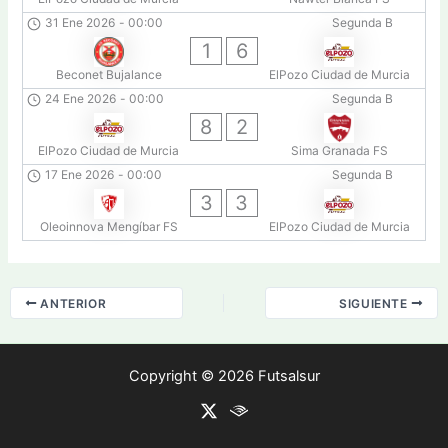
31 Ene 2026
-
00:00
Segunda B
1
6
Beconet Bujalance
ElPozo Ciudad de Murcia
24 Ene 2026
-
00:00
Segunda B
8
2
ElPozo Ciudad de Murcia
Sima Granada FS
17 Ene 2026
-
00:00
Segunda B
3
3
Oleoinnova Mengíbar FS
ElPozo Ciudad de Murcia
ANTERIOR
SIGUIENTE
Copyright © 2026 Futsalsur