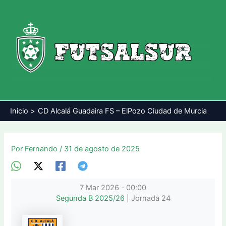
Ir
al
contenido
Inicio
CD Alcalá Guadaira FS – ElPozo Ciudad de Murcia
Por
Fernando
/
31 de agosto de 2025
7 Mar 2026
-
00:00
Segunda B 2025/26
| Jornada 24