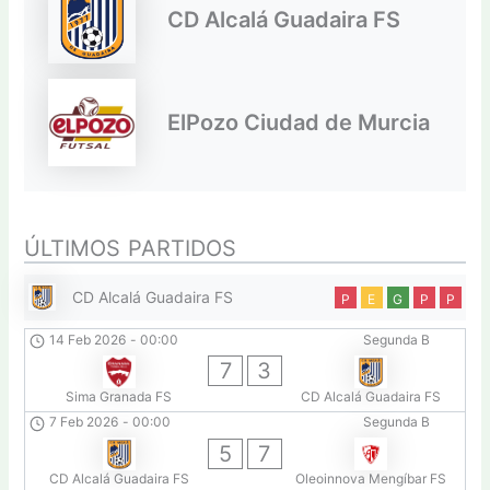
CD Alcalá Guadaira FS
ElPozo Ciudad de Murcia
ÚLTIMOS PARTIDOS
CD Alcalá Guadaira FS
P
E
G
P
P
14 Feb 2026
-
00:00
Segunda B
7
3
Sima Granada FS
CD Alcalá Guadaira FS
7 Feb 2026
-
00:00
Segunda B
5
7
CD Alcalá Guadaira FS
Oleoinnova Mengíbar FS